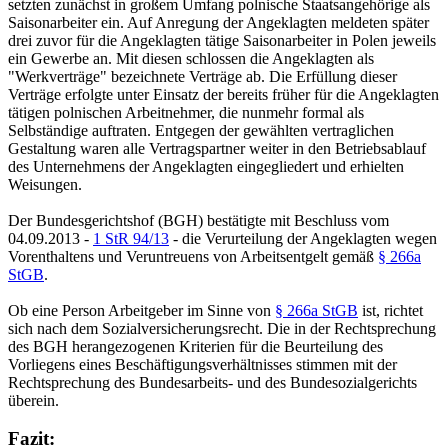
setzten zunächst in großem Umfang polnische Staatsangehörige als
Saisonarbeiter ein. Auf Anregung der Angeklagten meldeten später
drei zuvor für die Angeklagten tätige Saisonarbeiter in Polen jeweils
ein Gewerbe an. Mit diesen schlossen die Angeklagten als
"Werkverträge" bezeichnete Verträge ab. Die Erfüllung dieser
Verträge erfolgte unter Einsatz der bereits früher für die Angeklagten
tätigen polnischen Arbeitnehmer, die nunmehr formal als
Selbständige auftraten. Entgegen der gewählten vertraglichen
Gestaltung waren alle Vertragspartner weiter in den Betriebsablauf
des Unternehmens der Angeklagten eingegliedert und erhielten
Weisungen.
Der Bundesgerichtshof (BGH) bestätigte mit Beschluss vom
04.09.2013 -
1 StR 94/13
- die Verurteilung der Angeklagten wegen
Vorenthaltens und Veruntreuens von Arbeitsentgelt gemäß
§ 266a
StGB
.
Ob eine Person Arbeitgeber im Sinne von
§ 266a StGB
ist, richtet
sich nach dem Sozialversicherungsrecht. Die in der Rechtsprechung
des BGH herangezogenen Kriterien für die Beurteilung des
Vorliegens eines Beschäftigungsverhältnisses stimmen mit der
Rechtsprechung des Bundesarbeits- und des Bundesozialgerichts
überein.
Fazit: